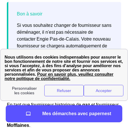
Si vous souhaitez changer de fournisseur sans
déménager, il n'est pas nécessaire de
contacter Engie Pas-de-Calais. Votre nouveau
fournisseur se chargera automatiquement de
résilier votre contrat Engie actuel lorsque vous
souscrivez une nouvelle offre.
Quels sont les avis sur Engie (ex EDF-GDF) à Tilloy-
Lès-Mofflaines?
En tant que fournisseur historique de
gaz
et fournisseur
alternatif d'
électricité
, Engie (ex EDF-GDF) reçoit de
Mes démarches avec papernest
nombreux avis de la part de ses
abonnés à Tilloy-Lès-
Mofflaines
.