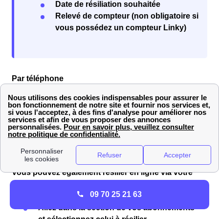
Date de résiliation souhaitée
Relevé de compteur (non obligatoire si
vous possédez un compteur Linky)
Par téléphone
Pour résilier par téléphone, contactez le
service
client Engie
au
09.73.76.46.78
, du lundi au samedi de
08h00 à 21h00 et le dimanche de 10h00 à 18h00
(numéro gratuit). Les conseillers vous assisteront
dans vos démarches pour votre logement à Vauvert
(30600).
En ligne
Vous pouvez également résilier en ligne via votre
espace client sur le site Engie. Suivez ces étapes :
09 70 25 21 63
Accédez à “Mon espace client”.
Allez dans la section de vos abonnements