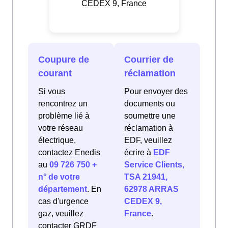
CEDEX 9, France
Coupure de
Courrier de
courant
réclamation
Si vous
Pour envoyer des
rencontrez un
documents ou
problème lié à
soumettre une
votre réseau
réclamation à
électrique,
EDF, veuillez
contactez Enedis
écrire à
EDF
au
09 726 750 +
Service Clients,
n° de votre
TSA 21941,
département
. En
62978 ARRAS
cas d'urgence
CEDEX 9,
gaz, veuillez
France
.
contacter GRDF