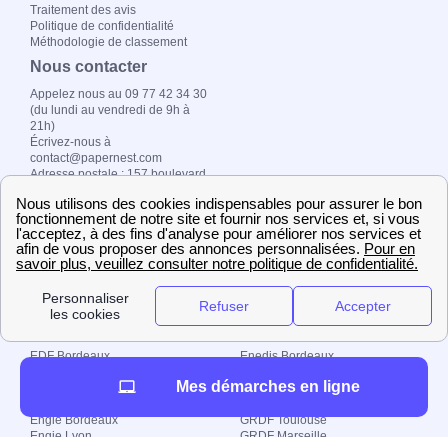
Traitement des avis
Politique de confidentialité
Méthodologie de classement
Nous contacter
Appelez nous au 09 77 42 34 30
(du lundi au vendredi de 9h à
21h)
Écrivez-nous à
contact@papernest.com
Adresse postale : 157 boulevard
MacDonald, 75019 Paris
Copyright ©
fournisseur-
energie.com 2026 –
Tous droits réservés
Le top des villes
EDF Bordeaux
Enedis Bordeaux
EDF Lyon
Enedis Nantes
Mes démarches en ligne
EDF Toulouse
Enedis Toulouse
EDF Marseille
Enedis Marseille
Engie Bordeaux
GRDF Toulouse
Engie Lyon
GRDF Marseille