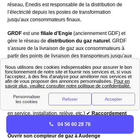
réseau, Enedis est responsable de la distribution de
l'électricité depuis les postes de transformation
jusqu'aux consommateurs finaux.
GRDF
est une
filiale d'Engie
(anciennement GDF) et
gère le réseau de
distribution du gaz naturel
. GRDF
s'assure de la livraison de gaz aux consommateurs à
partir des points de livraison des transporteurs jusqu'aux
foyers et entreprises.
Voici les
principales tâches qu'ils accomplissent
sur
leurs réseaux respectifs :
✔
Distribution
de l'énergie (électricité pour Enedis, gaz
pour GRDF) ✔ Gestion des
compteurs
d'énergie (mise
en service, installation, relève, etc.) ✔
Raccordement
des nouveaux bâtiments ✔
Dépannage
et intervention
04 56 60 28 76
en cas de problème et/ou
d'urgence
Ouvrir son compteur de gaz à Audenge