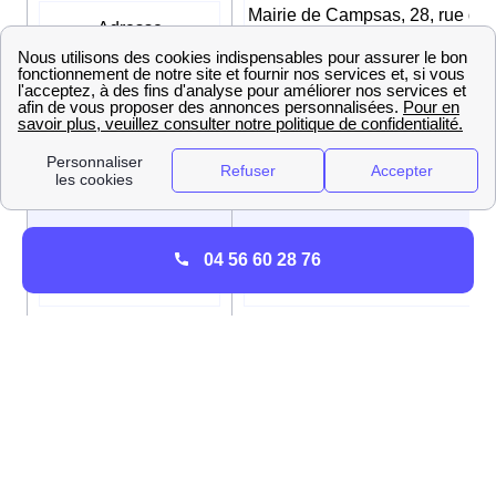
Mairie de Campsas, 28, rue de 
Adresse
Mairie, 82370 Campsas
Le vendredi de 09h00 à 12h00 
de 13h30 à 17h30, Du lundi a
Horaires d’ouverture
mercredi de 09h00 à 12h00 et 
13h30 à 17h30
04 56 60 28 76
Numéro de téléphone
05 63 25 00 85
Adresse mail
mairie-campsas@info82.com
Maire
Marie-Claude NEGRE