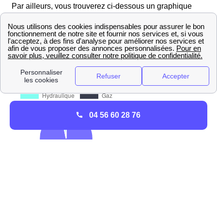
Par ailleurs, vous trouverez ci-dessous un graphique
vous détaillant la
capacité de production d'énergie
renouvelable de Capdenac-Gare
, en fonction des
différents types d'énergie verte :
04 56 60 28 76
site de l'ADEME, l'agence de l'environnement et de la
maîtrise de l'énergie."color-background="main" color-
text="c-primary" disable-padding=" ">
Services et contacts de GRDF à Capdenac-Gare