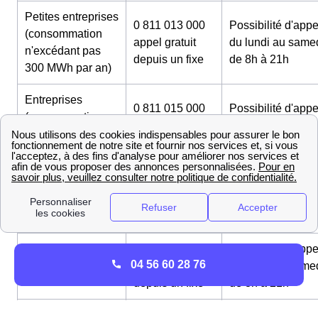
Petites entreprises
0 811 013 000
Possibilité d'appe
(consommation
appel gratuit
du lundi au same
n'excédant pas
depuis un fixe
de 8h à 21h
300 MWh par an)
Entreprises
0 811 015 000
Possibilité d'appe
(consommation
appel gratuit
du lundi au same
excédant 300
depuis un fixe
de 8h à 21h
MWh par an)
09 69 32 43 24
Possibilité d'appe
Numéro
appel gratuit
du lundi au same
particuliers
depuis un fixe
de 8h à 22h
0 800 228 229
Possibilité d'appe
Numéro service
04 56 60 28 76
appel gratuit
du lundi au same
déménagement
depuis un fixe
de 8h à 21h
0 811 017 000
Possibilité d'appe