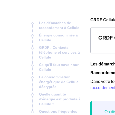
GRDF Cellul
Les démarches de
raccordement à Cellule
Énergie consommée à
GRDF C
Cellule
GRDF : Contacts
téléphone et services à
Cellule
Les démarch
Ce qu'il faut savoir sur
Cellule
Raccordemen
La consommation
Dans votre lo
énergétique de Cellule
décryptée
raccordemen
Quelle quantité
d'énergie est produite à
Cellule ?
Questions fréquentes