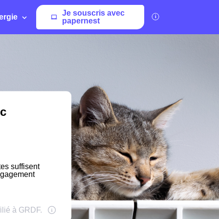
Je souscris avec
ergie
papernest