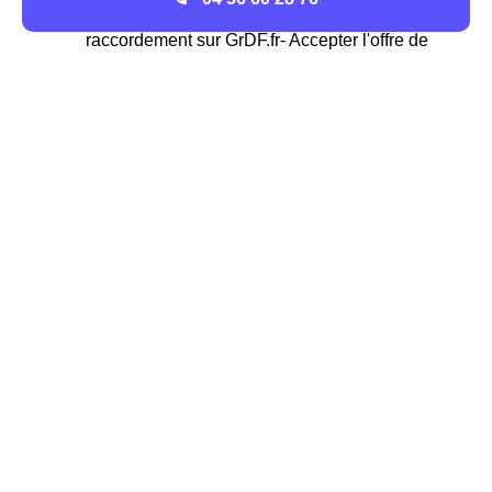
Compléter en ligne le formulaire de
raccordement sur GrDF.fr- Accepter l'offre de
raccordement GrDF reçu par courrier
Validation par GrDF du dossier de
raccordement de votre logement à Châlons-
En-Champagne
Lancement des travaux à la date indiquée
dans votre courrier après validation de votre
dossier
Après les travaux, mettez en service votre
installation dans votre logement le
Châlonnais
Faire le raccordement de sa maison de Châlons-En-
Champagne au réseau de gaz GrDF