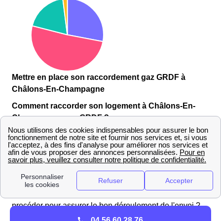
Mettre en place son raccordement gaz GRDF à
Châlons-En-Champagne
Comment raccorder son logement à Châlons-En-
Champagne avec GRDF ?
Pour un
raccordement GrDF
d'une maison neuve la
procédure reste la même qu'un raccordement classique
à Châlons-En-Champagne Pour faire une demande de
raccordement GrDF à Châlons-En-Champagne,
l'architecte peut s'occuper d'envoyer les documents
demandés pour raccorder la maison neuve. Comment
procéder pour assurer le bon déroulement de l'envoi ?
04 56 60 28 76