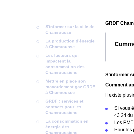
GRDF Chamr
S'informer sur la ville de
Chamrousse
La production d'énergie
Comme
à Chamrousse
Les facteurs qui
impactent la
consommation des
Chamroussiens
S'informer s
Mettre en place son
Comment app
raccordement gaz GRDF
à Chamrousse
Il existe pl
GRDF : services et
contacts pour les
Si vous ê
Chamroussiens
43 24 du 
La consommation en
Les PME 
énergie des
Pour les 
Chamroussiens