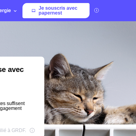
Je souscris avec
ergie
papernest