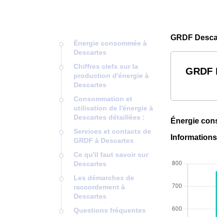
GRDF Descar
Énergie consommée à
Descartes
Chiffres clefs sur la
GRDF D
production d'énergie à
Descartes
Consommation et
utilisation de l'énergie à
Descartes détaillées :
Énergie con
Services et contacts de
Information
GRDF à Descartes
Ce qu'il faut savoir sur
Descartes
Les démarches de
raccordement à
Descartes
Questions fréquentes