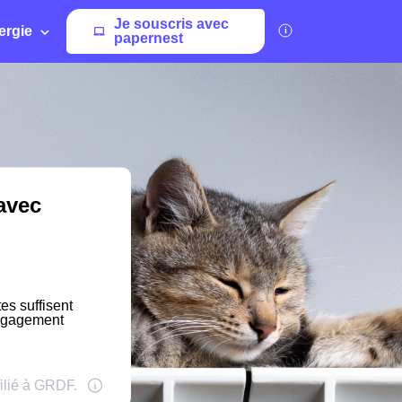
Je souscris avec
ergie
papernest