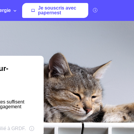
Je souscris avec
ergie
papernest