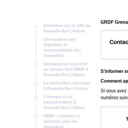
GRDF Grenad
S'informer sur la ville de
Grenade-Sur-L'Adour
Les facteurs qui
Contac
impactent la
consommation des
Grenadois
Comment se raccorder
au service Gaz GRDF à
S'informer s
Grenade-Sur-L'Adour
Comment app
La production d'énergie
à Grenade-Sur-L'Adour
Si vous avez 
L'énergie et sa
numéros suiv
consommation à
Grenade-Sur-L'Adour
GRDF : services et
contacts pour les
Grenadois