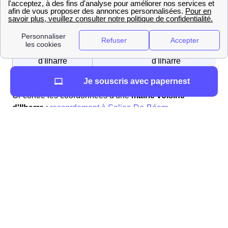
Maire
Jean-Louis ETCHART
Nom des habitants
habitants d'Ilharre / habitantes
d'Ilharre
d'Ilharre
Je souscris avec papernest
Ci-contre les coordonnées d'une
mairie voisine
d'Ilharre
:
raccordement à Salies-De-Béarn
.
Chiffres clefs sur la production d'énergie à Ilharre
Les capacités de production d'énergie renouvelable
à Ilharre
L'énergie verte, c'est celle provenant de
sources
d'énergie renouvelable
, utilisée par les habitants
d'Ilharre. Parmi ces sources d'énergie renouvelable, on
peut retenir notamment :