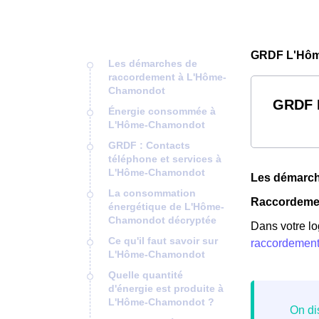
GRDF L'Hôm
Les démarches de
raccordement à L'Hôme-
Chamondot
GRDF 
Énergie consommée à
L'Hôme-Chamondot
GRDF : Contacts
téléphone et services à
L'Hôme-Chamondot
Les démarc
La consommation
Raccordeme
énergétique de L'Hôme-
Chamondot décryptée
Dans votre lo
Ce qu'il faut savoir sur
raccordemen
L'Hôme-Chamondot
Quelle quantité
d'énergie est produite à
L'Hôme-Chamondot ?