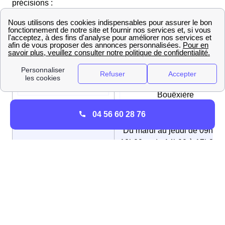
précisions :
Informations mairie de La Bouëxière
Mairie de La Bouëxière, 5 ru
Adresse
Théophile-Rémond, 35340 L
Bouëxière
04 56 60 28 76
Du mardi au jeudi de 09h00 
12h00 et de 14h00 à 17h30, 
vendredi de 09h00 à 12h00 e
Horaires d’ouverture
de 14h00 à 16h30, Le lundi 
14h00 à 17h30, Le samedi d
09h00 à 12h00