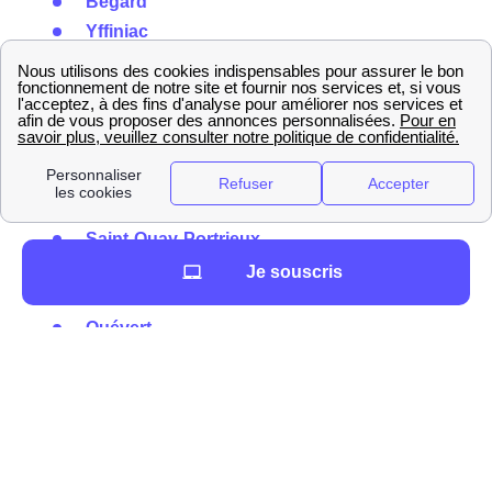
Bégard
Yffiniac
Binic
Pleumeur-Bodou
Trébeurden
Saint-Cast-Le-Guildo
Lanvallay
Plestin-Les-Grèves
Saint-Quay-Portrieux
Plaintel
Je souscris
Rostrenen
Quévert
Ploubazlanec
Ploubezre
Quessoy
Étables-Sur-Mer
Plancoët