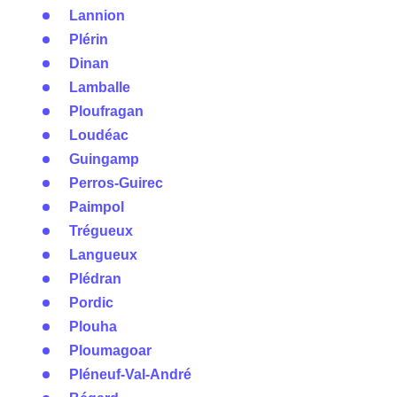
Lannion
Plérin
Dinan
Lamballe
Ploufragan
Loudéac
Guingamp
Perros-Guirec
Paimpol
Trégueux
Langueux
Plédran
Pordic
Plouha
Ploumagoar
Pléneuf-Val-André