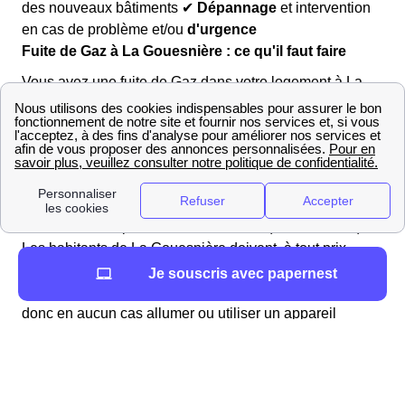
des nouveaux bâtiments ✔
Dépannage
et intervention
en cas de problème et/ou
d'urgence
Fuite de Gaz à La Gouesnière : ce qu'il faut faire
Vous avez une fuite de Gaz dans votre logement à La
Gouesnière ? Voici la démarche à suivre :
Commencez par
ouvrir toutes les fenêtres de votre
logement
le Gouesnérien.
Ensuite, pensez à
fermer votre arrivée de Gaz
, afin
d'éviter toute explosion dans le 35350 (Ille-et-Vilaine).
Les habitants de La Gouesnière doivent, à tout prix,
éviter la création de flammes ou d'étincelles (un simple
Je souscris avec papernest
branchement au courant pouvant en produire). Il ne faut
donc en aucun cas allumer ou utiliser un appareil
électrique à La Gouesnière dans cette situation, les
téléphones y compris.
Une fois ces étapes réalisées, les Gouesnériens et