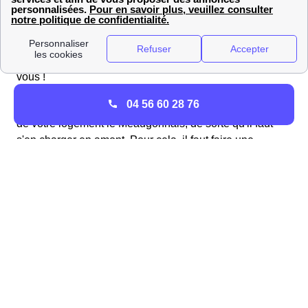
au réseau de gaz GrDF
Le raccordement de votre maison de La Méaugon est la
première
étape indispensable
pour la relier au réseau
de gaz de GrDF : sans lui, vous n'aurez pas le gaz chez
vous !
04 56 60 28 76
Le raccordement se fait dès les travaux de construction
de votre logement le Méaugonnais, de sorte qu'il faut
s'en charger en amont. Pour cela, il faut faire une
demande auprès du distributeur de gaz, or il s'agit d'une
activité de monopole, et sur 95% du territoire français, il
n'y a qu'un seul gestionnaire de réseau de gaz : GrDF.
Les 5% restants sont gérés par des Entreprises Locales
de Distribution (ELD), qui sont mandatées par les
collectivités locales.
La demande de raccordement à La Méaugon nécessite
de produire
plusieurs pièces importantes
mais peut se
faire directement en ligne sur le site de GrDF. Sous une