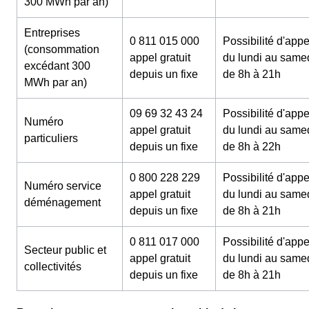
300 MWh par an)
Entreprises
0 811 015 000
Possibilité d'appe
(consommation
appel gratuit
du lundi au same
excédant 300
depuis un fixe
de 8h à 21h
MWh par an)
09 69 32 43 24
Possibilité d'appe
Numéro
appel gratuit
du lundi au same
particuliers
depuis un fixe
de 8h à 22h
0 800 228 229
Possibilité d'appe
Numéro service
appel gratuit
du lundi au same
déménagement
depuis un fixe
de 8h à 21h
0 811 017 000
Possibilité d'appe
Secteur public et
appel gratuit
du lundi au same
collectivités
depuis un fixe
de 8h à 21h