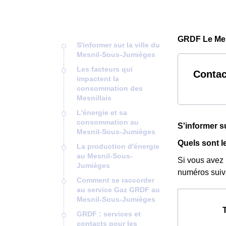
GRDF Le Mes
S'informer sur la ville du
Mesnil-Sous-Jumièges
Les facteurs qui
Contac
impactent la
consommation des
Mesnillais
L'énergie et sa
consommation au
S'informer s
Mesnil-Sous-Jumièges
Quels sont l
La production d'énergie
au Mesnil-Sous-
Si vous avez
Jumièges
numéros suiv
Comment se raccorder
au service Gaz GRDF au
Mesnil-Sous-Jumièges
GRDF : services et
contacts pour les