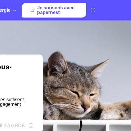
Je souscris avec
ergie
papernest