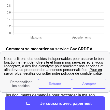
Comment se raccorder au service Gaz GRDF à
Marcillac
Raccorder un logement neuf à Marcillac avec GRDF
Pour un
raccordement GrDF
d'une maison neuve la
procédure reste la même qu'un raccordement classique
à Marcillac Pour faire une demande de raccordement
GrDF à Marcillac, l'architecte peut s'occuper d'envoyer
les documents demandés pour raccorder la maison
neuve. Comment procéder pour assurer le bon
Je souscris avec papernest
déroulement de l'envoi ?