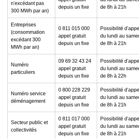
n'excédant pas
depuis un fixe
de 8h à 21h
300 MWh par an)
Entreprises
0 811 015 000
Possibilité d'appe
(consommation
appel gratuit
du lundi au same
excédant 300
depuis un fixe
de 8h à 21h
MWh par an)
09 69 32 43 24
Possibilité d'appe
Numéro
appel gratuit
du lundi au same
particuliers
depuis un fixe
de 8h à 22h
0 800 228 229
Possibilité d'appe
Numéro service
appel gratuit
du lundi au same
déménagement
depuis un fixe
de 8h à 21h
0 811 017 000
Possibilité d'appe
Secteur public et
appel gratuit
du lundi au same
collectivités
depuis un fixe
de 8h à 21h