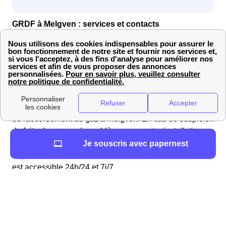
GRDF à Melgven : services et contacts
Pour contacter GRDF à Melgven
Les Melgvinoises et les Melgvinois souhaitant
joindre le
service client de GRDF
peuvent composer le
09 69 36
35 34
. Ce numéro est disponible dudu lundi au vendredi
de 08h00 à 17h00. Les conseillers sont prêts à répondre
à vos questions et à vous assister dans vos démarches
de raccordement au gaz à Melgven. En cas de suspicion
de fuite de gaz ou de problème avec votre installation,
appelez le service d'urgence de GRDF dans le
Je souscris avec papernest
département de Finistère au
0 800 47 33 33
. Ce numéro
est accessible 24h/24 et 7j/7.
Comment contacter GRDF ?
📱 0 800 47 33 33