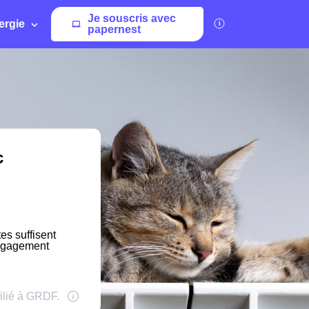
Je souscris avec
ergie
papernest