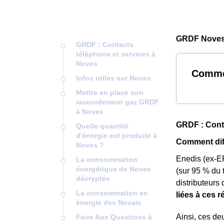
GRDF Noves
GRDF : Contacts
téléphone et services à
Noves
Comme
Infos utiles sur Noves
Mettre en place son
raccordement gaz GRDF
à Noves
GRDF : Conta
Quelle quantité
d'énergie est produite à
Comment dif
Noves ?
Enedis (ex-E
La consommation
énergétique de Noves
(sur 95 % du t
décryptée
distributeurs
La consommation en
liées à ces 
énergie des Novais
Ainsi, ces d
Foire Aux Questions à