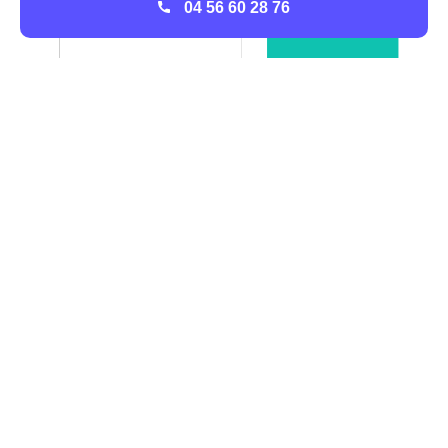
04 56 60 28 76
Le type de chauffage le plus fréquent à Plestin-Les-
Grèves
Le chauffage tout électrique est le type de chauffage est
préféré dans les foyers Plestinais.