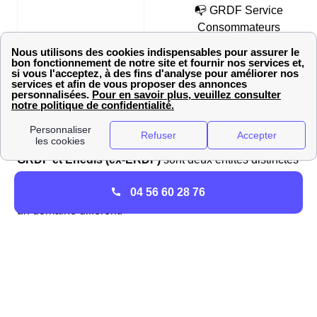
📭 GRDF Service
Consommateurs
📮 Adresse postale
TSA 85 101 GRDF Service
Consommateurs TSA 85 101,
27091 EVREUX CEDEX, Franc
Quelle est la différence entre GRDF et Enedis (ex-
ERDF) ?
GRDF et Enedis (ex-ERDF)
sont deux entités distinctes
responsables de la
gestion des réseaux de
04 56 60 28 76
distribution
d'énergie en France, mais chacune dans
un domaine différent.
GRDF
, filiale d'
Engie
, se spécialise dans la
distribution
de gaz naturel
. Sa mission principale est d'assurer la
livraison du gaz
depuis les points de livraison des
transporteurs jusqu'aux consommateurs finaux. GRDF
gère également les
compteurs de gaz
, effectue les