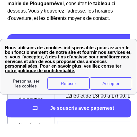
mairie de Plouguernével
, consultez le
tableau
ci-
dessous. Vous y trouverez l'adresse, les horaires
d'ouverture, et les différents moyens de contact.
Informations mairie de Plouguernével
Mairie de Plouguernével, 1 rue Émil
Adresse
Bouétard, 22110 Plouguernével
Du lundi au vendredi de 08h30 à
Horaires
12h30 et de 13h00 à 17h00, Le
d’ouverture
samedi de 09h15 à 12h30
Je souscris avec papernest
Numéro de
02 96 36 09 05
téléphone