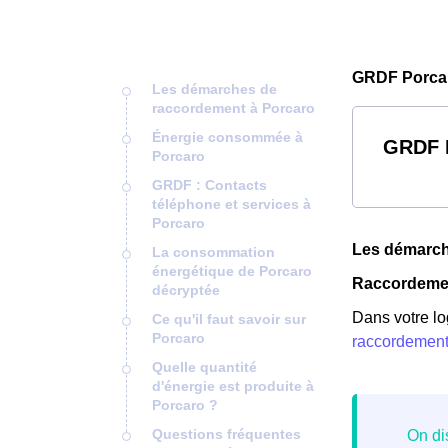
GRDF Porcar
Les démarches de
raccordement à Porcaro
Énergie consommée à
GRDF P
Porcaro
GRDF : Contacts
téléphone et services à
Porcaro
Les démarch
La consommation
énergétique de Porcaro
Raccordemen
décryptée
Dans votre lo
Ce qu'il faut savoir sur
Porcaro
raccordemen
Quelle quantité
d'énergie est produite à
Porcaro ?
Questions fréquentes