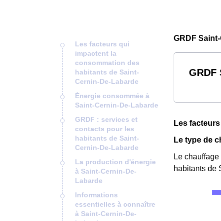
GRDF Saint-
Les facteurs qui
impactent la
consommation des
GRDF S
habitants de Saint-
Cernin-De-Labarde
Énergie consommée à
Saint-Cernin-De-Labarde
GRDF : services et
Les facteurs
contacts pour les
habitants de Saint-
Le type de c
Cernin-De-Labarde
Le chauffage 
La production d'énergie
habitants de
à Saint-Cernin-De-
Labarde
Informations
essentielles à connaître
à Saint-Cernin-De-