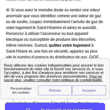
🚨 Si vous avez le moindre doute ou sentez une odeur
anormale que vous identifiez comme une odeur de gaz
ou de soufre, coupez immédiatement l'arrivée de gaz de
votre logement le Saint-Hilairien et aérez-le aussitôt.
Renoncez à utiliser l'ascenseur ou tout appareil
électrique ou susceptible de produire des étincelles,
même minimes. Surtout,
quittez votre logement
à
Saint-Hilaire et, une fois en sécurité, appelez au plus
vite le numéro d'urgence du distributeur de gaz, GrDF.
Le gestionnaire du réseau de gaz a en effet établi un
numéro d'Urgence Sécurité Gaz : c'est le
0 800 47 33 33
(numéro vert, gratuit depuis un fixe). Vous pouvez
contacter GrDF à ce numéro à n'importe quel moment et
n'importe quelle heure de la semaine. Suite à son
diagnostic, un technicien de Midi-Pyrénées sera envoyé
par l'opérateur d'Urgence Sécurité Gaz : attendez son
arrivée et respectez les consignes de GrDF.