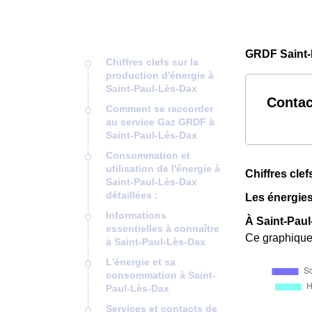
GRDF Saint-
Chiffres clefs sur la
production d'énergie à
Saint-Paul-Lès-Dax
Contac
Comment se raccorder
au service Gaz GRDF à
Saint-Paul-Lès-Dax
Consommation et
utilisation de l'énergie à
Chiffres cle
Saint-Paul-Lès-Dax
détaillées :
Les énergies
Informations
À Saint-Pau
essentielles à connaître
Ce graphique 
à Saint-Paul-Lès-Dax
L'énergie et sa
consommation à Saint-
Paul-Lès-Dax
Services et contacts de