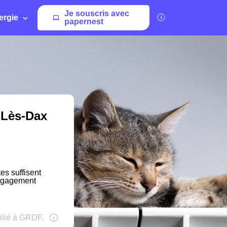
Je souscris avec
ergie
papernest