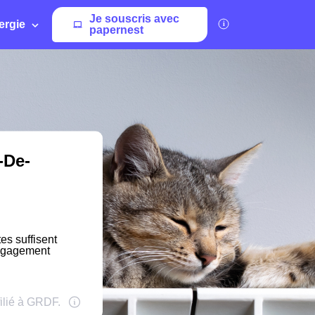
Je souscris avec
ergie
papernest