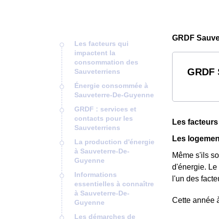
GRDF Sauvet
Les facteurs qui
impactent la
consommation des
GRDF S
Sauveterriens
Énergie consommée à
Sauveterre-De-Guyenne
GRDF : services et
contacts pour les
Les facteurs
Sauveterriens
Les logemen
La production d'énergie
à Sauveterre-De-
Même s'ils s
Guyenne
d'énergie. Le
Informations
l'un des fact
essentielles à connaître
à Sauveterre-De-
Cette année 
Guyenne
Les démarches de