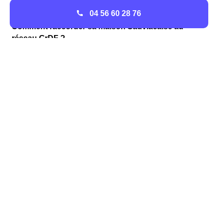
04 56 60 28 76
Comment raccorder sa maison Sauviacaise au
réseau GrDF ?
GrDF approvisionne en gaz 77% de la population
française. Ainsi Sauviac est desservie en gaz par le