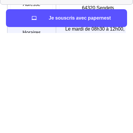
Mairie de Sendets, Rue du Centre
Adresse
64320 Sendets
Je souscris avec papernest
Le mardi de 08h30 à 12h00, Le
Horaires
mercredi de 13h30 à 18h00, Le
d’ouverture
vendredi de 13h30 à 18h00
Numéro de
05 59 81 78 98
téléphone
Adresse mail
mairie.sendets@wanadoo.fr
Maire
Jean-Marc PÉDEBÉARN