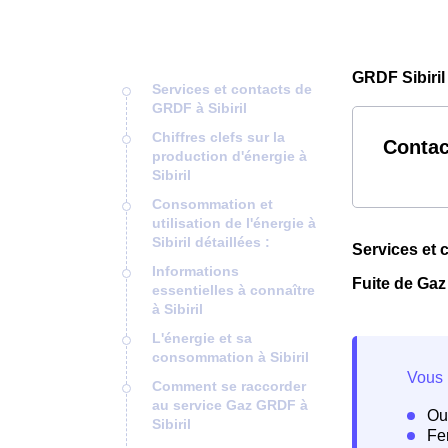
GRDF Sibiril
Services et contacts de
GRDF à Sibiril
Chiffres clefs sur la
Contac
production d'énergie à
Sibiril
Consommation et
utilisation de l'énergie à
Sibiril détaillées :
Services et 
Informations
Fuite de Gaz à
essentielles à connaître
à Sibiril
L'énergie et sa
consommation à Sibiril
Comment se raccorder
au service Gaz GRDF à
Sibiril