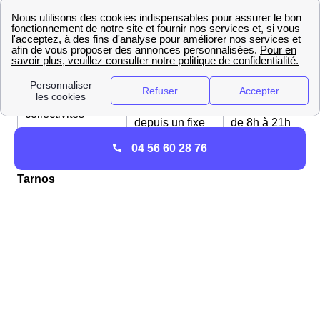
0 800 228 229
Possibilité d'appe
Numéro service
appel gratuit
du lundi au same
déménagement
depuis un fixe
de 8h à 21h
0 811 017 000
Possibilité d'appe
Secteur public et
appel gratuit
du lundi au same
collectivités
depuis un fixe
de 8h à 21h
04 56 60 28 76
Comment se raccorder au service Gaz GRDF à
Tarnos
Comment raccorder sa maison Tarnosienne au
réseau GrDF ?
Si vous souhaitez faire construire une maison à Tarnos,
le raccordement au réseau GrDF est une étape
obligatoire pour bénéficier du gaz dans votre habitation
Tarnosienne. C'est néanmoins une longue démarche,
qui implique notamment des travaux, à la fois sur la voie