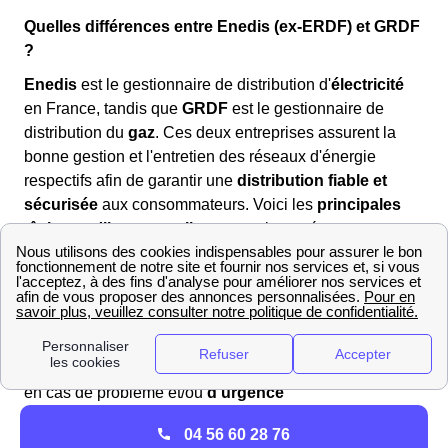
Quelles différences entre Enedis (ex-ERDF) et GRDF
?
Enedis
est le gestionnaire de distribution d'
électricité
en France, tandis que
GRDF
est le gestionnaire de
distribution du
gaz
. Ces deux entreprises assurent la
bonne gestion et l'entretien des réseaux d'énergie
respectifs afin de garantir une
distribution fiable et
sécurisée
aux consommateurs. Voici les
principales
tâches qu'ils accomplissent
sur leurs réseaux
respectifs :
✔
Distribution
de l'énergie (électricité pour Enedis, gaz
pour GRDF) ✔ Gestion des
compteurs
d'énergie (mise
en service, installation, relève, etc.) ✔
Raccordement
des nouveaux bâtiments ✔
Dépannage
et intervention
en cas de problème et/ou
d'urgence
Liste des gestes à réaliser en cas de fuite de Gaz à
04 56 60 28 76
Tournon-Sur-Rhône