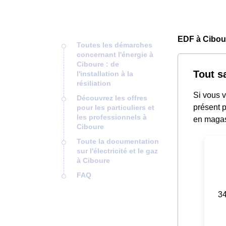
EDF à Cibou
Toutes les démarches
concernant l'énergie à
Ciboure : de
Tout s
l'installation à la
résiliation
Si vous v
Découvrez les offres
présent p
pour les particuliers et
les professionnels à
en magas
Ciboure
Toute la documentation
sur l'électricité et le gaz
à Ciboure
FAQ
34