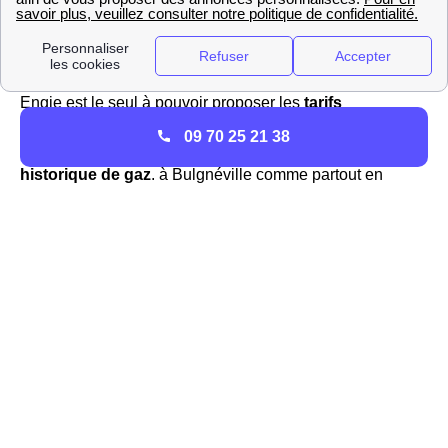
de la distribution de l'énergie jusqu'à l'ouverture du
marché à la concurrence, Engie et EDF sont désormais
deux fournisseurs bien disctincts.
Engie est le seul à pouvoir proposer les
tarifs
réglementés du gaz
sur le réseau GrDF en France et
09 70 25 21 38
dans la région Lorraine car c'est le
fournisseur
historique de gaz
. à Bulgnéville comme partout en
France le tarif réglementé est voué à varier constamment.
Ainsi, si vous voulez avoir plus d'informations sur
l'évolution du
tarif réglementé
pour le gaz à Bulgnéville,
il faut vous renseigner au jour le jour pour la ville de
Bulgnéville. Vous pourrez notamment trouver des
informations actualisées sur le site https://gaz-tarif-
reglemente.fr/
En plus du gaz, Engie propose des offres de marché
compétitives sur l'électricité, et des offres 100% vertes
avec des prix fixes durant 3 ans et ajusTable à la baisse