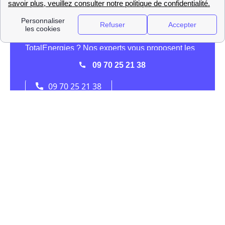
09 70 25 21 38
La présence d'Engie (ex GDF-Suez) à Cazaux-
Villecomtal
GDF-Suez, qui a été rebaptisé
Engie
, est un des acteurs
principaux de l'énergie, et surtout du gaz, dans toute la
France et dans la ville de Cazaux-Villecomtal (32230).