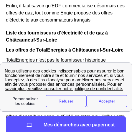
Enfin, il faut savoir qu'EDF commercialise désormais des
offres de gaz, tout comme Engie propose des offres
d'électricité aux consommateurs français.
Liste des fournisseurs d'électricité et de gaz à
Châteauneuf-Sur-Loire
Les offres de TotalEnergies à Châteauneuf-Sur-Loire
TotalEnergies n'est pas le fournisseur historique
d'électricité et de gaz en France et dans la région Centre,
En revanche, c'est le
premier fournisseur alternatif
d'énergie en France
et à Châteauneuf-Sur-Loire
L'entreprise peut donc proposer pour ses clients
Castelneuviens tant particuliers que professionnels,
plusieurs offres intéressantes dont le
prix est inférieur
au tarif réglementé du gaz et l'électricité
. Parmi les
offres disponibles dans le 45110 on retrouve : l'offre verte,
l'offre classique mais aussi l'offre 100% en ligne.
Mes démarches avec papernest