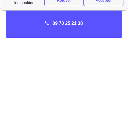
09 70 25 21 38
La présence d'Engie (ex GDF-Suez) à Criquetot-
L'Esneval
GDF-Suez, qui a été rebaptisé
Engie
, est un des acteurs
principaux de l'énergie, et surtout du gaz, dans toute la
France et dans la ville de Criquetot-L'Esneval (76280).
Dans le passé, l'association EDF GDF se partageait la
direction de la distribution de l'énergie jusqu'à l'ouverture
du marché à la concurrence, Engie et EDF sont
désormais deux fournisseurs bien disctincts.