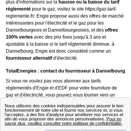
plus d'informations sur la
hausse ou la baisse du tarif
réglementé
pour le gaz, visitez le site https://gaz-tarif-
reglemente.fr/. Engie propose aussi des offres de marché
intéressantes pour l'électricité et le gaz pour les
Dannelbourgeois et Dannelbourgeoises, et des
offres
100% vertes
avec des prix fixes jusqu'à 3 ans et
ajustable à la baisse si le tarif réglementé diminue. à
Dannelbourg, Engie est donc considéré comme un
fournisseur alternatif
d'électricité.
TotalEnergies : contact du fournisseur à Dannelbourg
Si vous ne voulez pas vous abonner aux tarifs
réglementés d'Engie et d'EDF pour votre fourniture de
gaz et d'électricité, vous pouvez vous tourner vers un
fournisseur alternatif
comme TotalEnergies. Il s'agit du
fournisseur alternatif le plus reconnu en France, dans le
57820 (Moselle) comme ailleurs. Il propose les offres
Verte, Classique et Online et permet aux
Dannelbourgeois de réaliser des économies sur le