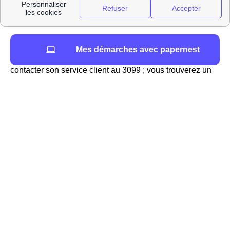
montant de leurs factures énergétiques allant de 2% à
10%.
Pour contacter TotalEnergies à Dannelbourg vous
Mes démarches avec papernest
pouvez aller sur le site internet du fournisseur ou
contacter son service client au 3099 ; vous trouverez un
conseiller qui répondra à toutes vos demandes de
manière efficace. En effet, TotalEnergies est reconnu pour
son
excellent service client
qui a été élu service client
de l'année à 11 reprises.