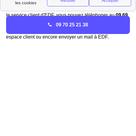
Vous pouvez facilement souscrire un
abonnement EDF
à
Épizon Si vous êtes déjà client et avez besoin de joindre
le service client d'EDF, vous pouvez téléphoner au
09 69
32 15 15
(numéro non surtaxé), utiliser l'application EDF
09 70 25 21 38
et moi, passer par le formulaire de contact de votre
espace client ou encore envoyer un mail à EDF.
La présence d'Engie (ex GDF-Suez) à Épizon
GDF-Suez, qui a été rebaptisé
Engie
, est un des acteurs
principaux de l'énergie, et surtout du gaz, dans toute la
France et dans la ville d'Épizon (52230). Dans le passé,
l'association EDF GDF se partageait la direction de la
distribution de l'énergie jusqu'à l'ouverture du marché à la
concurrence, Engie et EDF sont désormais deux
fournisseurs bien disctincts.
Engie est le seul à pouvoir proposer les
tarifs
réglementés du gaz
sur le réseau GrDF en France et
dans la région Champagne-Ardenne car c'est le