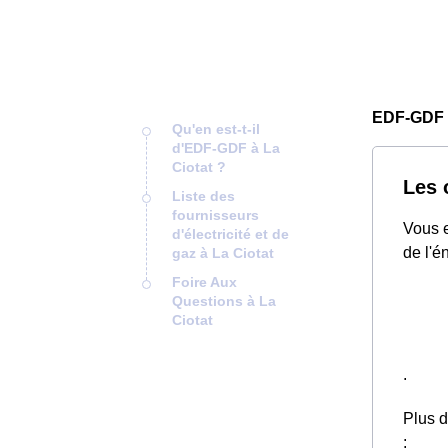
EDF-GDF 
Qu'en est-t-il
d'EDF-GDF à La
Ciotat ?
Les 
Liste des
fournisseurs
Vous e
d'électricité et de
de l'é
gaz à La Ciotat
Foire Aux
Questions à La
Ciotat
.
Plus d
: