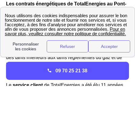
Les contrats énergétiques de TotalEnergies au Pont-
De-Claix
TotalEnergies n'est pas un fournisseur historique
d'énergie, mais depuis l'ouverture du marché à la
concurrence c'est le
premier fournisseur alternatif
dans
la région Rhône-Alpes et en France. au Pont-De-Claix, il
propose des offres aux particuliers et professionnels avec
des tarifs inférieurs aux tarifs réglementés du gaz et de
l'électricité. Ces offres pour les Pontois sont l'offre verte,
09 70 25 21 38
l'offre classique et l'offre 100% en ligne.
Le
service client
de TotalEnergies a été élu 11 années
de suite « Service client de l'année » par les français et
les consommateurs Pontois, c'est aujourd'hui Total Spring
qui a été élu a cette position. Vous pouvez l'appeler au 30
99 pour avoir des informations sur les contrats et votre
compteur au Pont-De-Claix (Isère). Cela vous permettra
aussi de souscrire un contrat pour votre logement le