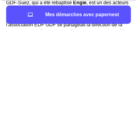
GDF-Suez, qui a été rebaptisé
Engie
, est un des acteurs
principaux de l'énergie, et surtout du gaz, dans toute la
Mes démarches avec papernest
France et dans la ville du Teil (07400). Dans le passé,
l'association EDF GDF se partageait la direction de la
distribution de l'énergie jusqu'à l'ouverture du marché à la
concurrence, Engie et EDF sont désormais deux
fournisseurs bien disctincts.
Engie est le seul à pouvoir proposer les
tarifs
réglementés du gaz
sur le réseau GrDF en France et
dans la région Rhône-Alpes car c'est le
fournisseur
historique de gaz
. au Teil comme partout en France le
tarif réglementé est voué à varier constamment. Ainsi, si
vous voulez avoir plus d'informations sur l'évolution du
tarif réglementé
pour le gaz au Teil, il faut vous
renseigner au jour le jour pour la ville du Teil. Vous
pourrez notamment trouver des informations actualisées
sur le site https://gaz-tarif-reglemente.fr/