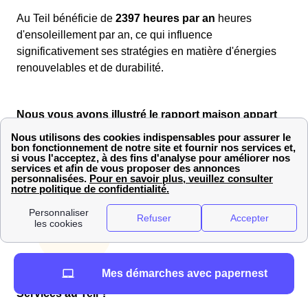
Au Teil bénéficie de
2397 heures par an
heures
d'ensoleillement par an, ce qui influence
significativement ses stratégies en matière d'énergies
renouvelables et de durabilité.
Nous vous avons illustré le rapport maison appart
du Teil :
Mes démarches avec papernest
Comment profiter de Engie (ex EDF-GDF) Home
Services au Teil ?