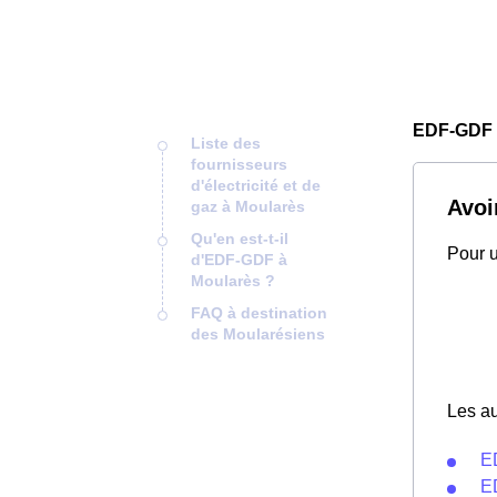
EDF-GDF 
Liste des
fournisseurs
d'électricité et de
Avoi
gaz à Moularès
Qu'en est-t-il
Pour u
d'EDF-GDF à
Moularès ?
FAQ à destination
des Moularésiens
Les au
E
E