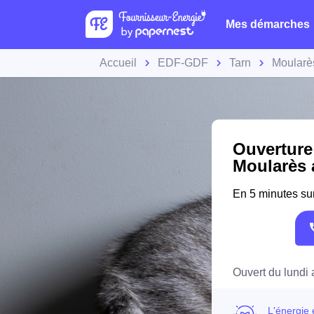
Mes démarches
Accueil
EDF-GDF
Tarn
Moularè