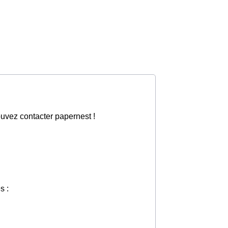
ouvez contacter papernest !
s :