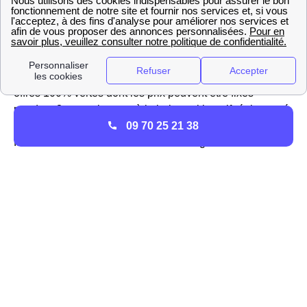
Vous pouvez trouver des renseignements liés à
l'évolution du tarif réglementé pour le gaz sur le site
https://gaz-tarif-reglemente.fr. En plus d'offres de marché
compétitives sur l'électricité et le gaz, Engie propose des
offres 100% vertes dont les prix peuvent être fixes
pendant 3 ans voir revus à la baisse si le tarif réglementé
09 70 25 21 38
évolue pour les Nurlusiens. Engie est donc un
fournisseur alternatif d'électricité et de gaz à Nurlu
TotalEnergies à Nurlu : offres et activité
Si vous habitez dans la région Picardie vous pouvez
souscrire une offre chez le fournisseur alternatif
TotalEnergies, que vous soyez un particulier ou un
professionnel. Il s'agit du principal fournisseur d'énergie
dans le 80240 (Somme) et dans le reste de la France et
cela s'explique en particulier par son
service client de
qualité
, qui a été nommé service client de l'année durant