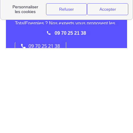
09 70 25 21 38
La présence d'Engie (ex GDF-Suez) à Sainte-Savine
GDF-Suez, qui a été rebaptisé
Engie
, est un des acteurs
principaux de l'énergie, et surtout du gaz, dans toute la
France et dans la ville de Sainte-Savine (10300). Dans le
passé, l'association EDF GDF se partageait la direction
de la distribution de l'énergie jusqu'à l'ouverture du