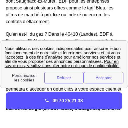
dont Saugnacq-Et-Muret . EDF pour les entreprises
propose ainsi plusieurs offres comme le tarif Bleu, les
offres de marché à prix fixe ou indexé ou encore les
contrats d'effacement.
Qu'en est-il du gaz ? Dans le 40410 (Landes), EDF à
Saugnacq-Et-Muret propose des offres avec un prix fixe
pendant plusieurs années, même si le tarif réglementé
augmente. Si vous avez une question sur votre contrat ou
votre
compteur de gaz EDF
en Aquitaine , vous pouvez
contacter le service client en téléphonant au 09 69 32 15
15 (numéro Cristal). Vous avez également la possibilité
de téléchargez l'application EDF et moi, qui vous
permettra d'accéder en deux clics à votre espace client et
de gérer vos contrats d'énergie.
09 70 25 21 38
Les offres Engie (ex GDF-Suez) à Saugnacq-Et-Muret
Les habitants de Saugnacq-Et-Muret peuvent se tourner
vers une trentaine de fournisseurs d'électricité et de gaz